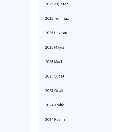
2025 Ağustos
2025 Temmuz
2025 Haziran
2025 Mayıs
2025 Mart
2025 Şubat
2025 Ocak
2024 Aralık
2024 Kasım