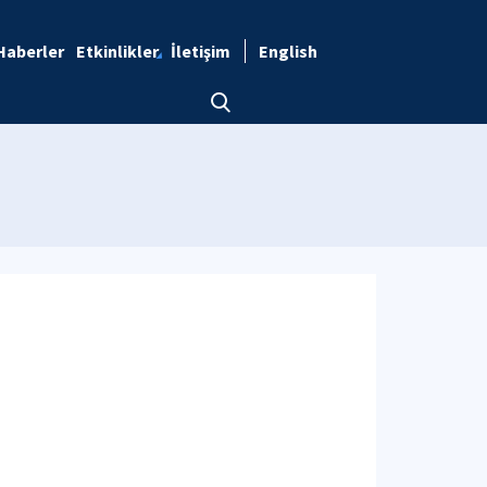
Haberler
Etkinlikler
İletişim
English