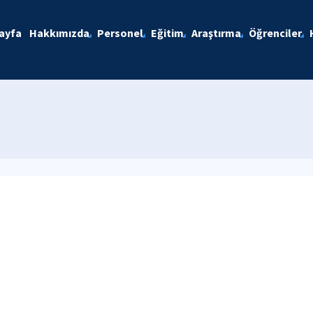
ayfa
Hakkımızda
Personel
Eğitim
Araştırma
Öğrenciler