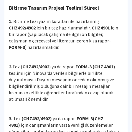
Bitirme Tasarım Projesi Teslimi Süreci
1.
Bitirme tezi yazım kuralları ile hazırlanmış
CHZ492/4902
için bir tez hazırlanmalıdır.
CHZ4901
için
bir rapor (yapılacak çalışma ile ilgili ön bilgiler,
çalışmanın çerçevesi ve literatür içeren kısa rapor-
FORM-3
) hazırlanmalıdır.
2.
Tez (
CHZ492/4902
) ya da rapor-
FORM-3 (CHZ 4901)
teslimi için Ninova'da verilen bilgilerle birlikte
duyurulması-(Duyuru mesajının önceden okunmuş ve
bilgilendirilmiş olduğuna dair bir mesajın mesajlar
kısmına özellikle öğrenciler tarafından cevap olarak
atılması) önemlidir.
3.
Tez
(CHZ492/4902)
ya da rapor-
FORM-3(CHZ
4901)
için danışmanların varsa verdiği düzenlemeler
öğrenciler tarafından en kısa sürede yapılacak ve tekrar