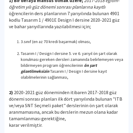
1) Bir defaya mahsus olmak üzere;
2017-2018 eğitim-
öğretim yılı güz dönemi sonrası planlarına kayıtlı
öğrencilerin ders planlarının 7.yarıyılında bulunan 4901
kodlu Tasarım 1 / 4901E Design I dersine 2020-2021 güz
ve bahar yarıyıllarında yazılabilmesi için;
3.sınıf (en az 70 kredi başarmak) olması,
Tasarım I / Design I dersine 5. ve 6. yarıyıl ön şart olarak
konulması gereken dersleri zamanında belirlemeyen veya
bildirmeyen program öğrencilerinin
ön şart
gözetilmeksizin
Tasarım I / Design I dersine kayıt
olabilmelerinin sağlanması,
2)
2020-2021 güz döneminden itibaren 2017-2018 güz
dönemi sonrası planları ilk dört yarıyılında bulunan "ITB
ve/veya SNT Seçmeli paket" derslerinin ön şart olarak
aranmamasına, ancak bu derslerin mezun olana kadar
tamamlanması gerektiğine,
karar verilmiştir.