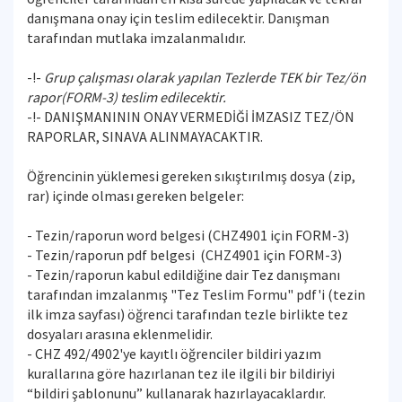
danışmana onay için teslim edilecektir. Danışman
tarafından mutlaka imzalanmalıdır.
-!-
Grup çalışması olarak yapılan Tezlerde TEK bir Tez/ön
rapor(FORM-3) teslim edilecektir.
-!- DANIŞMANININ ONAY VERMEDİĞİ İMZASIZ TEZ/ÖN
RAPORLAR, SINAVA ALINMAYACAKTIR.
Öğrencinin yüklemesi gereken sıkıştırılmış dosya (zip,
rar) içinde olması gereken belgeler:
- Tezin/raporun word belgesi (CHZ4901 için FORM-3)
- Tezin/raporun pdf belgesi (CHZ4901 için FORM-3)
- Tezin/raporun kabul edildiğine dair Tez danışmanı
tarafından imzalanmış "Tez Teslim Formu" pdf'i (tezin
ilk imza sayfası) öğrenci tarafından tezle birlikte tez
dosyaları arasına eklenmelidir.
- CHZ 492/4902'ye kayıtlı öğrenciler bildiri yazım
kurallarına göre hazırlanan tez ile ilgili bir bildiriyi
“bildiri şablonunu” kullanarak hazırlayacaklardır.