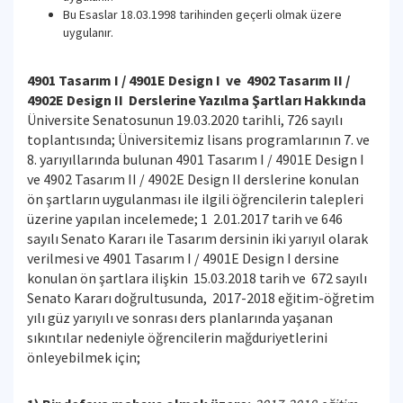
Bu Esaslar 18.03.1998 tarihinden geçerli olmak üzere
uygulanır.
4901 Tasarım I / 4901E Design I ve 4902 Tasarım II /
4902E Design II Derslerine Yazılma Şartları Hakkında
Üniversite Senatosunun 19.03.2020 tarihli, 726 sayılı
toplantısında; Üniversitemiz lisans programlarının 7. ve
8. yarıyıllarında bulunan 4901 Tasarım I / 4901E Design I
ve 4902 Tasarım II / 4902E Design II derslerine konulan
ön şartların uygulanması ile ilgili öğrencilerin talepleri
üzerine yapılan incelemede; 1 2.01.2017 tarih ve 646
sayılı Senato Kararı ile Tasarım dersinin iki yarıyıl olarak
verilmesi ve 4901 Tasarım I / 4901E Design I dersine
konulan ön şartlara ilişkin 15.03.2018 tarih ve 672 sayılı
Senato Kararı doğrultusunda, 2017-2018 eğitim-öğretim
yılı güz yarıyılı ve sonrası ders planlarında yaşanan
sıkıntılar nedeniyle öğrencilerin mağduriyetlerini
önleyebilmek için;