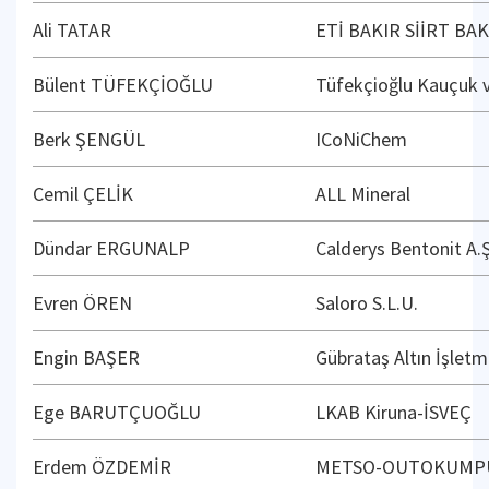
Ali TATAR
ETİ BAKIR SİİRT BA
Bülent TÜFEKÇİOĞLU
Tüfekçioğlu Kauçuk v
Berk ŞENGÜL
ICoNiChem
Cemil ÇELİK
ALL Mineral
Dündar ERGUNALP
Calderys Bentonit A.Ş
Evren ÖREN
Saloro S.L.U.
Engin BAŞER
Gübrataş Altın İşletm
Ege BARUTÇUOĞLU
LKAB Kiruna-İSVEÇ
Erdem ÖZDEMİR
METSO-OUTOKUMP