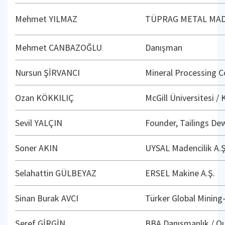
Mehmet YILMAZ
TÜPRAG METAL MADE
Mehmet CANBAZOĞLU
Danışman
Nursun ŞİRVANCI
Mineral Processing Co
Ozan KÖKKILIÇ
McGill Üniversitesi /
Sevil YALÇIN
Founder, Tailings De
Soner AKIN
UYSAL Madencilik A.Ş
Selahattin GÜLBEYAZ
ERSEL Makine A.Ş.
Sinan Burak AVCI
Türker Global Mining
Şeref GİRGİN
BBA Danışmanlık / Q