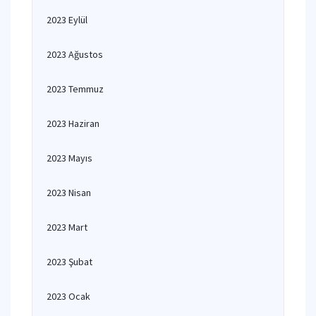
2023 Eylül
2023 Ağustos
2023 Temmuz
2023 Haziran
2023 Mayıs
2023 Nisan
2023 Mart
2023 Şubat
2023 Ocak