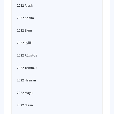
2022 Aralık
2022 Kasım
2022 Ekim
2022 Eylül
2022 Ağustos
2022 Temmuz
2022 Haziran
2022 Mayıs
2022 Nisan