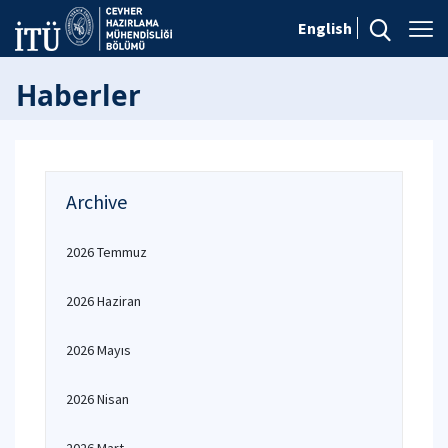
English
Haberler
Archive
2026 Temmuz
2026 Haziran
2026 Mayıs
2026 Nisan