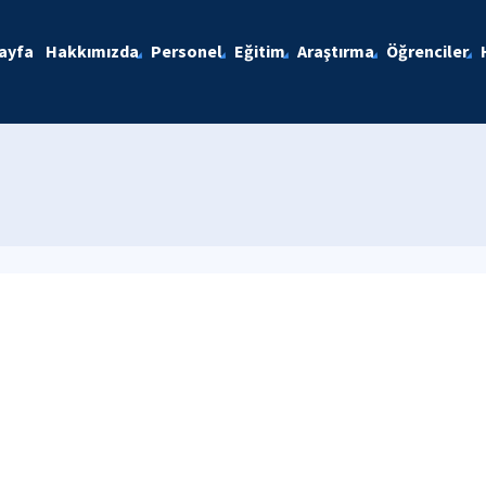
ayfa
Hakkımızda
Personel
Eğitim
Araştırma
Öğrenciler