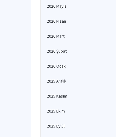
2026 Mayıs
2026 Nisan
2026 Mart
2026 Şubat
2026 Ocak
2025 Aralık
2025 Kasım
2025 Ekim
2025 Eylül