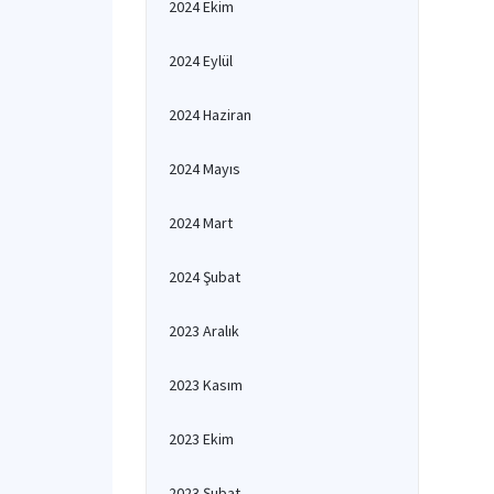
2024 Ekim
2024 Eylül
2024 Haziran
2024 Mayıs
2024 Mart
2024 Şubat
2023 Aralık
2023 Kasım
2023 Ekim
2023 Şubat