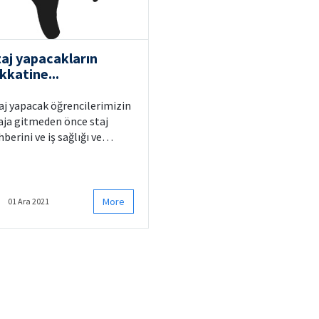
taj yapacakların
kkatine...
aj yapacak öğrencilerimizin
aja gitmeden önce staj
hberini ve iş sağlığı ve
venliği kuralları rehberini
celemeleri önerilmektedir.
More
01 Ara 2021