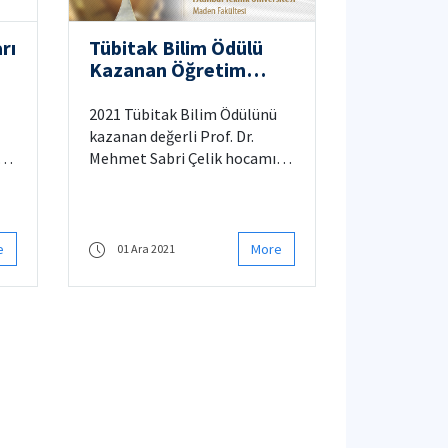
rı
Tübitak Bilim Ödülü
Kazanan Öğretim
Üyemiz
2021 Tübitak Bilim Ödülünü
kazanan değerli Prof. Dr.
rı
Mehmet Sabri Çelik hocamızı
za
gönülden tebrik ederiz.
e
More
01 Ara 2021