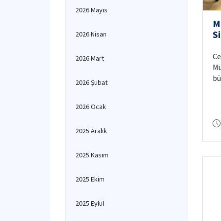
2026 Mayıs
M
S
2026 Nisan
L
aç
Ce
2026 Mart
Mü
bü
2026 Şubat
ve
la
2026 Ocak
ge
2025 Aralık
2025 Kasım
2025 Ekim
2025 Eylül