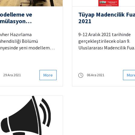
odelleme ve
Tüyap Madencilik Fua
imülasyon
2021
aboratuvarımız
ıldı!
vher Hazırlama
9-12 Aralık 2021 tarihinde
hendisliği Bölümü
gerçekleştirilecek olan 9.
nyesinde yeni modelleme
Uluslararası Madencilik Fua
 simülasyon
alanında bulunan standımı
boratuvarımızın açılışını
davetlisiniz.
rçekleştirdik.
More
Mor
29 Ara 2021
06 Ara 2021