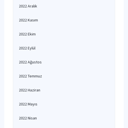
2022 Aralık
2022 Kasım
2022 Ekim
2022 Eylül
2022 Ağustos
2022 Temmuz
2022 Haziran
2022 Mayıs
2022 Nisan