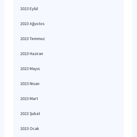
2023 Eylül
2023 Ağustos
2023 Temmuz
2023 Haziran
2023 Mayıs
2023 Nisan
2023 Mart
2023 Şubat
2023 Ocak