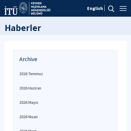
English
Haberler
Archive
2026 Temmuz
2026 Haziran
2026 Mayıs
2026 Nisan