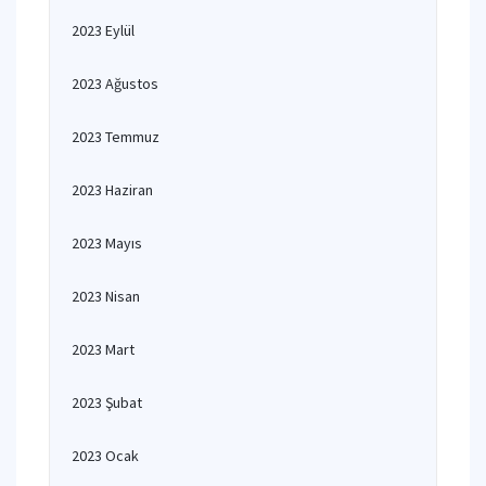
2023 Eylül
2023 Ağustos
2023 Temmuz
2023 Haziran
2023 Mayıs
2023 Nisan
2023 Mart
2023 Şubat
2023 Ocak