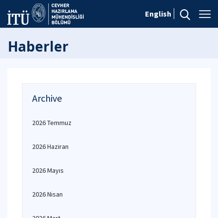
English
Haberler
Archive
2026 Temmuz
2026 Haziran
2026 Mayıs
2026 Nisan