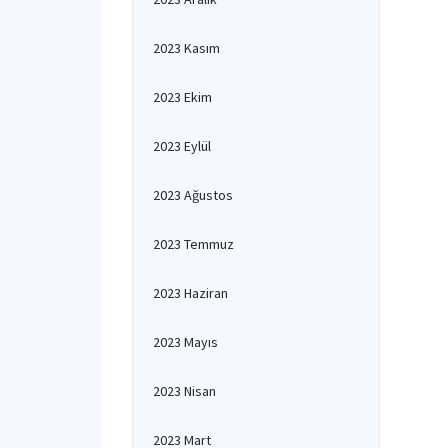
2023 Kasım
2023 Ekim
2023 Eylül
2023 Ağustos
2023 Temmuz
2023 Haziran
2023 Mayıs
2023 Nisan
2023 Mart