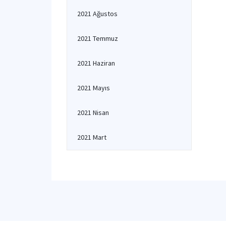
2021 Ağustos
2021 Temmuz
2021 Haziran
2021 Mayıs
2021 Nisan
2021 Mart