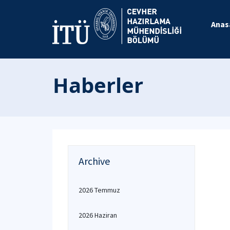
Anas
Haberler
Archive
2026 Temmuz
2026 Haziran