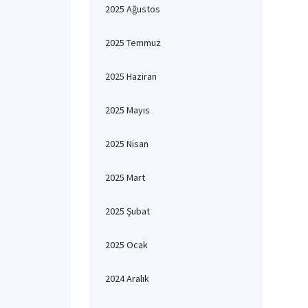
2025 Ağustos
2025 Temmuz
2025 Haziran
2025 Mayıs
2025 Nisan
2025 Mart
2025 Şubat
2025 Ocak
2024 Aralık