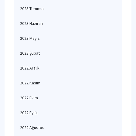
2023 Temmuz
2023 Haziran
2023 Mayıs
2023 Şubat
2022 Aralık
2022 Kasım
2022 Ekim
2022 Eylül
2022 Ağustos