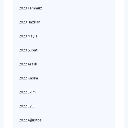
2023 Temmuz
2023 Haziran
2023 Mayıs
2023 Şubat
2022 Aralık
2022 Kasım
2022 Ekim
2022 Eylül
2022 Ağustos