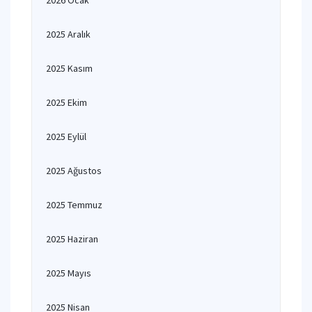
2026 Ocak
2025 Aralık
2025 Kasım
2025 Ekim
2025 Eylül
2025 Ağustos
2025 Temmuz
2025 Haziran
2025 Mayıs
2025 Nisan