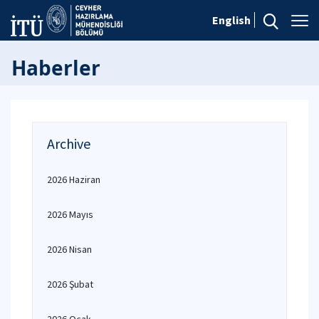
English
Haberler
Archive
2026 Haziran
2026 Mayıs
2026 Nisan
2026 Şubat