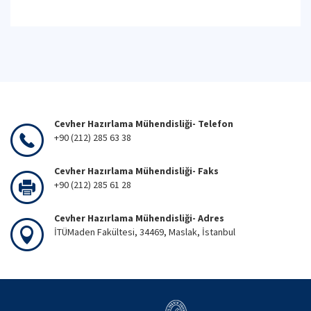
Cevher Hazırlama Mühendisliği- Telefon
+90 (212) 285 63 38
Cevher Hazırlama Mühendisliği- Faks
+90 (212) 285 61 28
Cevher Hazırlama Mühendisliği- Adres
İTÜMaden Fakültesi, 34469, Maslak, İstanbul