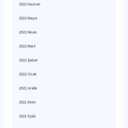
2022 Haziran
2022 Mayıs
2022 Nisan
2022 Mart
2022 Şubat
2022 Ocak
2021 Aralık
2021 Ekim
2021 Eylül