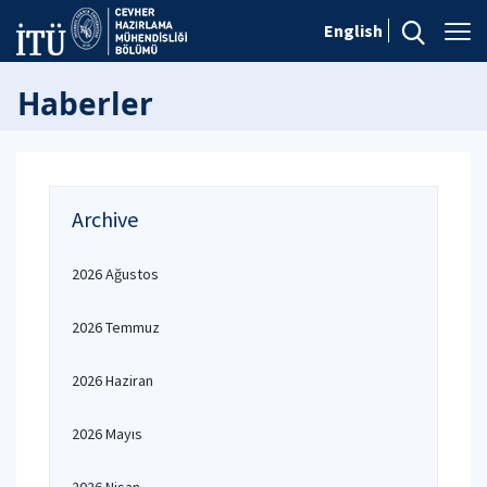
English
Haberler
Archive
2026 Ağustos
2026 Temmuz
2026 Haziran
2026 Mayıs