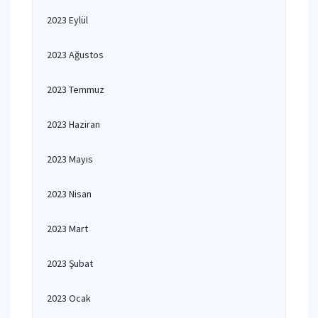
2023 Eylül
2023 Ağustos
2023 Temmuz
2023 Haziran
2023 Mayıs
2023 Nisan
2023 Mart
2023 Şubat
2023 Ocak