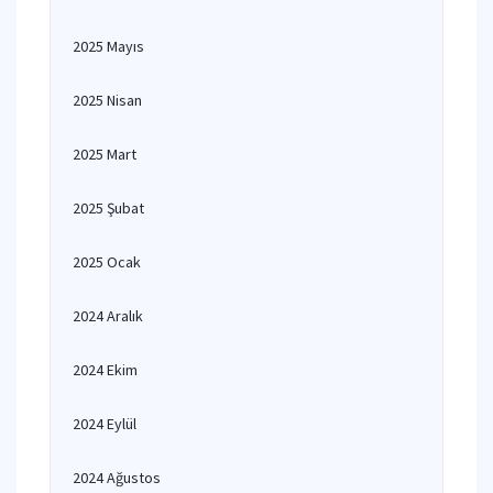
2025 Mayıs
2025 Nisan
2025 Mart
2025 Şubat
2025 Ocak
2024 Aralık
2024 Ekim
2024 Eylül
2024 Ağustos