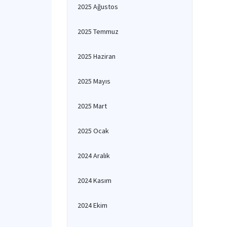
2025 Ağustos
2025 Temmuz
2025 Haziran
2025 Mayıs
2025 Mart
2025 Ocak
2024 Aralık
2024 Kasım
2024 Ekim