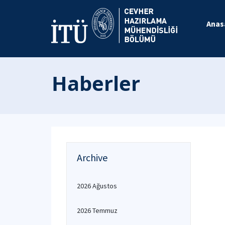
Anas
Haberler
Archive
2026 Ağustos
2026 Temmuz