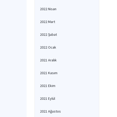
2022 Nisan
2022 Mart
2022 Şubat
2022 Ocak
2021 Aralık
2021 Kasım
2021 Ekim
2021 Eylül
2021 Ağustos