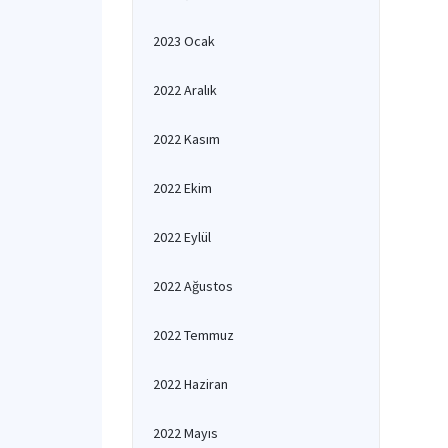
2023 Ocak
2022 Aralık
2022 Kasım
2022 Ekim
2022 Eylül
2022 Ağustos
2022 Temmuz
2022 Haziran
2022 Mayıs