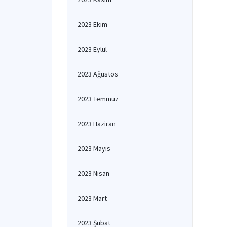
2023 Ekim
2023 Eylül
2023 Ağustos
2023 Temmuz
2023 Haziran
2023 Mayıs
2023 Nisan
2023 Mart
2023 Şubat