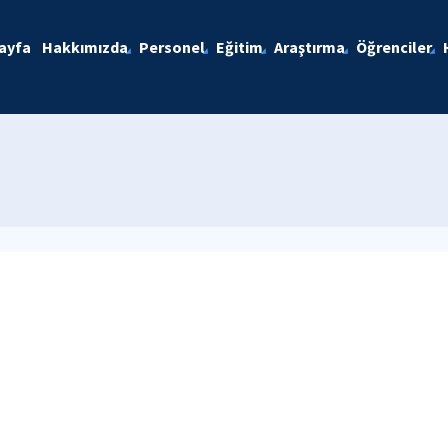
ayfa
Hakkımızda
Personel
Eğitim
Araştırma
Öğrenciler