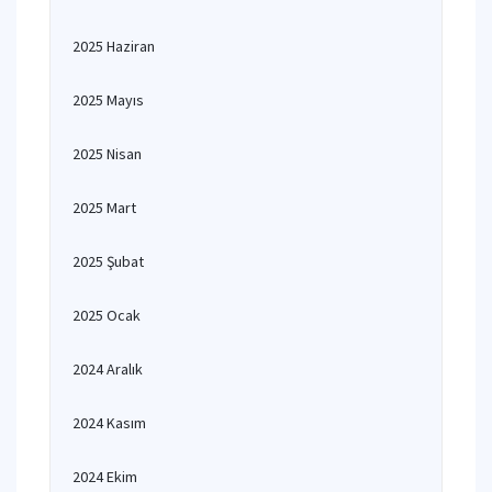
2025 Haziran
2025 Mayıs
2025 Nisan
2025 Mart
2025 Şubat
2025 Ocak
2024 Aralık
2024 Kasım
2024 Ekim