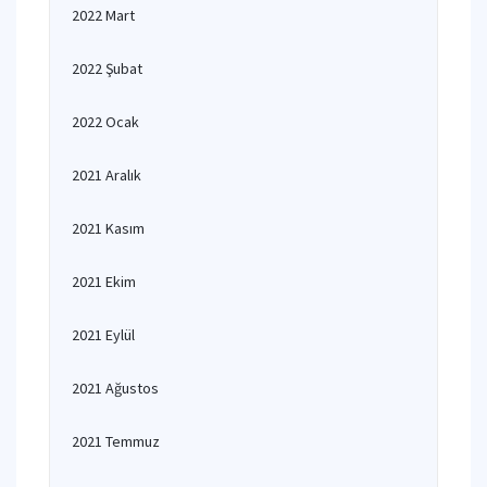
2022 Mart
2022 Şubat
2022 Ocak
2021 Aralık
2021 Kasım
2021 Ekim
2021 Eylül
2021 Ağustos
2021 Temmuz