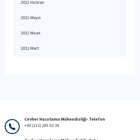
2021 Haziran
2021 Mayıs
2021 Nisan
2021 Mart
Cevher Hazırlama Mühendisliği- Telefon
+90 (212) 285 63 38