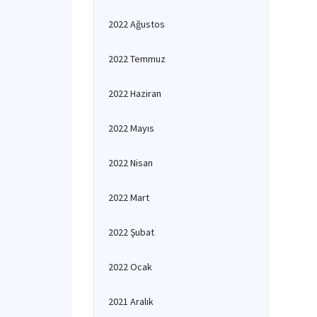
2022 Ağustos
2022 Temmuz
2022 Haziran
2022 Mayıs
2022 Nisan
2022 Mart
2022 Şubat
2022 Ocak
2021 Aralık