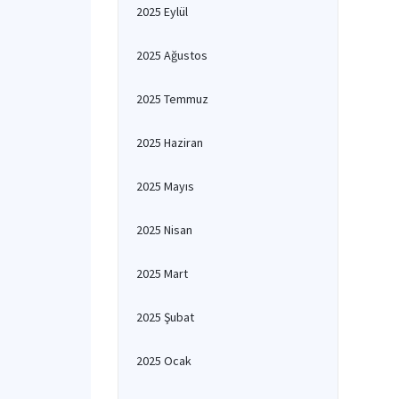
2025 Eylül
2025 Ağustos
2025 Temmuz
2025 Haziran
2025 Mayıs
2025 Nisan
2025 Mart
2025 Şubat
2025 Ocak