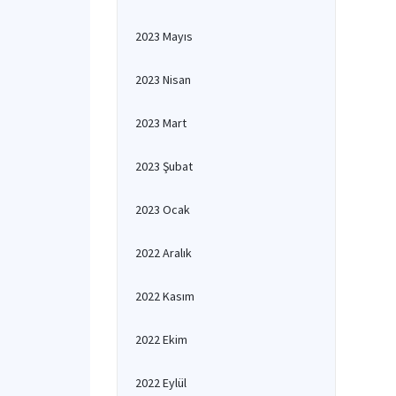
2023 Mayıs
2023 Nisan
2023 Mart
2023 Şubat
2023 Ocak
2022 Aralık
2022 Kasım
2022 Ekim
2022 Eylül