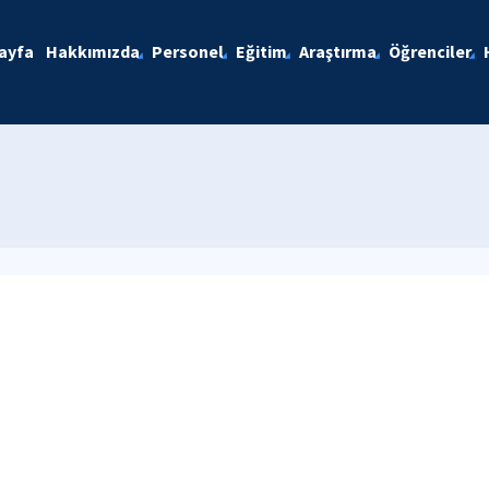
ayfa
Hakkımızda
Personel
Eğitim
Araştırma
Öğrenciler