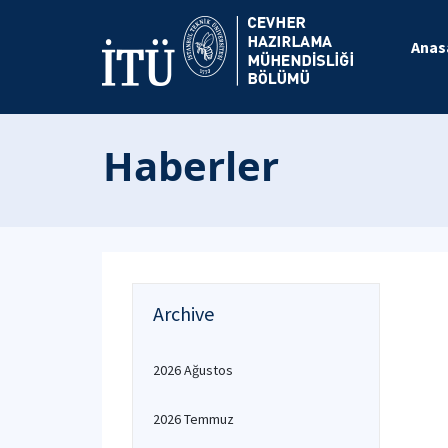
Anas
Haberler
Archive
2026 Ağustos
2026 Temmuz