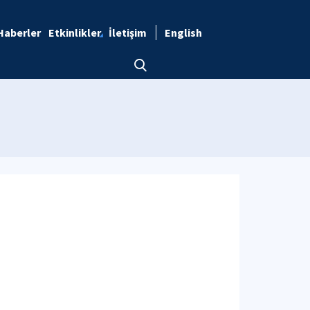
Haberler
Etkinlikler
İletişim
English