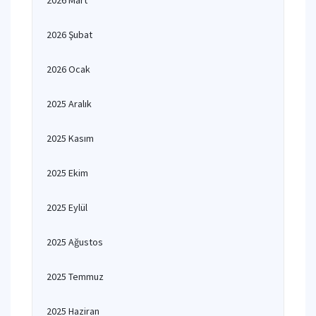
2026 Mart
2026 Şubat
2026 Ocak
2025 Aralık
2025 Kasım
2025 Ekim
2025 Eylül
2025 Ağustos
2025 Temmuz
2025 Haziran