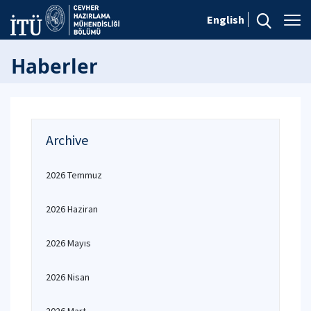
English
Haberler
Archive
2026 Temmuz
2026 Haziran
2026 Mayıs
2026 Nisan