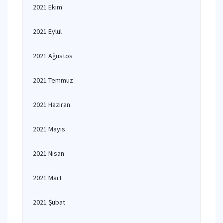
2021 Ekim
2021 Eylül
2021 Ağustos
2021 Temmuz
2021 Haziran
2021 Mayıs
2021 Nisan
2021 Mart
2021 Şubat