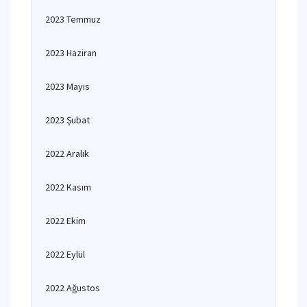
2023 Temmuz
2023 Haziran
2023 Mayıs
2023 Şubat
2022 Aralık
2022 Kasım
2022 Ekim
2022 Eylül
2022 Ağustos